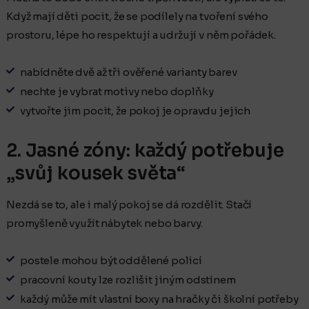
Když mají děti pocit, že se podílely na tvoření svého
prostoru, lépe ho respektují a udržují v něm pořádek.
nabídněte dvě až tři ověřené varianty barev
nechte je vybrat motivy nebo doplňky
vytvořte jim pocit, že pokoj je opravdu jejich
2. Jasné zóny: každý potřebuje
„svůj kousek světa“
Nezdá se to, ale i malý pokoj se dá rozdělit. Stačí
promyšleně využít nábytek nebo barvy.
postele mohou být oddělené policí
pracovní kouty lze rozlišit jiným odstínem
každý může mít vlastní boxy na hračky či školní potřeby