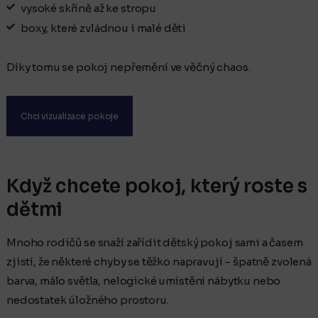
vysoké skříně až ke stropu
boxy, které zvládnou i malé děti
Díky tomu se pokoj nepřemění ve věčný chaos.
Chci vizualizace pokoje
Když chcete pokoj, který roste s
dětmi
Mnoho rodičů se snaží zařídit dětský pokoj sami a časem
zjistí, že některé chyby se těžko napravují – špatně zvolená
barva, málo světla, nelogické umístění nábytku nebo
nedostatek úložného prostoru.