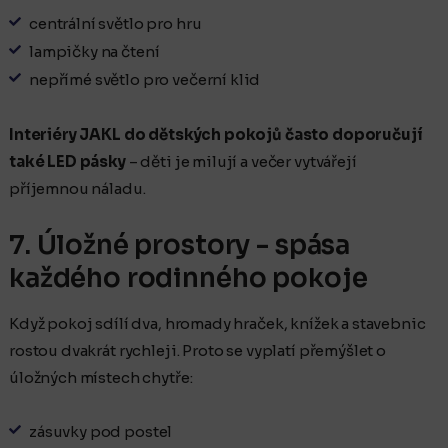
centrální světlo pro hru
lampičky na čtení
nepřímé světlo pro večerní klid
Interiéry JAKL do dětských pokojů často doporučují
také LED pásky
– děti je milují a večer vytvářejí
příjemnou náladu.
7. Úložné prostory - spása
každého rodinného pokoje
Když pokoj sdílí dva, hromady hraček, knížek a stavebnic
rostou dvakrát rychleji. Proto se vyplatí přemýšlet o
úložných místech chytře:
zásuvky pod postel