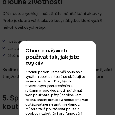
dlouhé životnosti
Děti rostou rychleji, než stíháte měnit školní aktovky.
Proto je dobré volit takové kusy nábytku, které vydrží
několik věkových etap:
rostoucí stoly
variabilní police
Chcete náš web
úložné systémy, které se dají rozšiřovat
používat tak, jak jste
zvyklí?
Kvalitní nábytek na míru se vyplatí nejen pevností, ale i
K tomu potřebujeme váš souhlas s
tím, že dokonale využije každý centimetr prostoru.
využitím
cookies
, které se ukládají ve
vašem prohlížeči. Díky těmto
statistickým, preferenčním a
reklamním cookies zjistíme, jak náš
web používáte, přizpůsobíme vám
5. Společné zóny i osobní
zobrazené informace a nebudeme vás
obtěžovat nerelevantní reklamou.
koutky
Můžete také pokračovat pouze s
cookies nezbytnými pro fungování