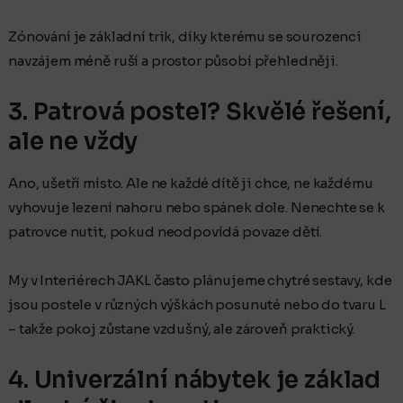
Zónování je základní trik, díky kterému se sourozenci
navzájem méně ruší a prostor působí přehledněji.
3. Patrová postel? Skvělé řešení,
ale ne vždy
Ano, ušetří místo. Ale ne každé dítě ji chce, ne každému
vyhovuje lezení nahoru nebo spánek dole. Nenechte se k
patrovce nutit, pokud neodpovídá povaze dětí.
My v Interiérech JAKL často plánujeme chytré sestavy, kde
jsou postele v různých výškách posunuté nebo do tvaru L
– takže pokoj zůstane vzdušný, ale zároveň praktický.
4. Univerzální nábytek je základ