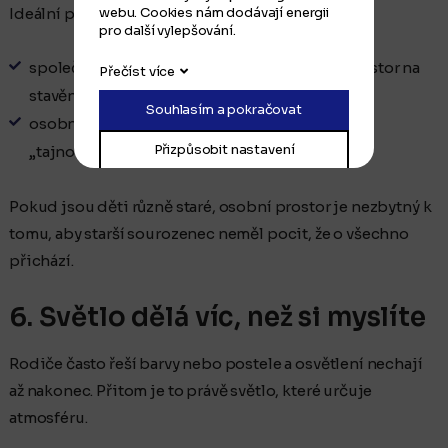
webu. Cookies nám dodávají energii
Ideální pokoj má mix obojího:
pro další vylepšování.
společné místo pro hraní (koberec, stolek, prostor na
Přečíst více
stavění)
Souhlasím a pokračovat
osobní úkryt, kam může každý z dětí odnést své
Přizpůsobit nastavení
„tajnosti“
Pokud jsou děti různě staré, osobní prostor je nezbytný k
tomu, aby starší sourozenec neměl pocit, že o všechno
přichází.
6. Světlo dělá víc, než si myslíte
Rodiče často řeší barvy nebo postele a osvětlení nechají
až nakonec. Přitom je to právě světlo, které určuje
atmosféru.