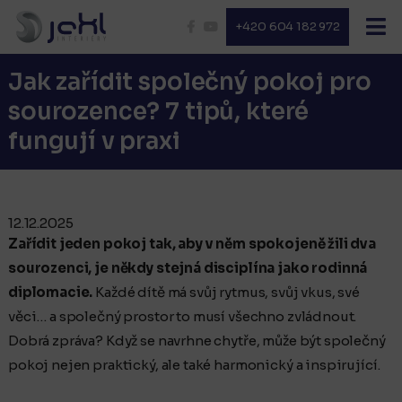
+420 604 182 972
Jak zařídit společný pokoj pro
sourozence? 7 tipů, které
fungují v praxi
12.12.2025
Zařídit jeden pokoj tak, aby v něm spokojeně žili dva
sourozenci, je někdy stejná disciplína jako rodinná
diplomacie.
Každé dítě má svůj rytmus, svůj vkus, své
věci… a společný prostor to musí všechno zvládnout.
Dobrá zpráva? Když se navrhne chytře, může být společný
pokoj nejen praktický, ale také harmonický a inspirující.