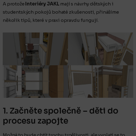
A protože
Interiéry JAKL
mají s návrhy dětských i
studentských pokojů bohaté zkušenosti, přinášíme
několik tipů, které v praxi opravdu fungují.
1. Začněte společně – děti do
procesu zapojte
Možná to bude chtít trochu trpělivosti, ale vyplatí se to.