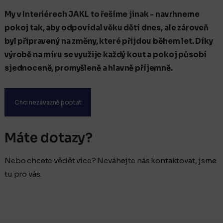
My v Interiérech JAKL to řešíme jinak - navrhneme
pokoj tak, aby odpovídal věku dětí dnes, ale zároveň
byl připravený na změny, které přijdou během let. Díky
výrobě na míru se využije každý kout a pokoj působí
sjednoceně, promyšleně a hlavně příjemně.
Chci nezávazně poptat
Máte dotazy?
Nebo chcete vědět více? Neváhejte nás kontaktovat, jsme
tu pro vás.