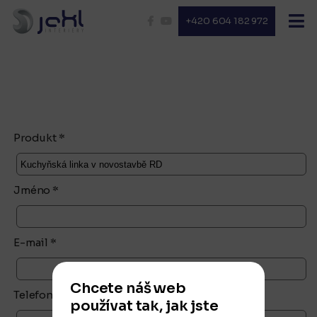
+420 604 182 972
Produkt *
Jméno *
E-mail *
Chcete náš web
Telefon
používat tak, jak jste