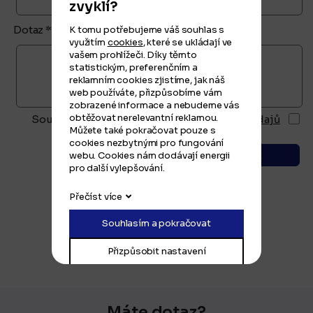
zvyklí?
Dotaz *
K tomu potřebujeme váš souhlas s
využitím
cookies
, které se ukládají ve
vašem prohlížeči. Díky těmto
statistickým, preferenčním a
reklamním cookies zjistíme, jak náš
web používáte, přizpůsobíme vám
zobrazené informace a nebudeme vás
obtěžovat nerelevantní reklamou.
Souhlasím se zásadami ochrany
osobních údajů
Můžete také pokračovat pouze s
cookies nezbytnými pro fungování
webu. Cookies nám dodávají energii
odeslat
pro další vylepšování.
Přečíst více
Souhlasím a pokračovat
Přizpůsobit nastavení
Máte dotaz?