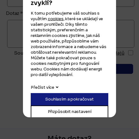
zvyklí?
Dotaz *
K tomu potřebujeme váš souhlas s
využitím
cookies
, které se ukládají ve
vašem prohlížeči. Díky těmto
statistickým, preferenčním a
reklamním cookies zjistíme, jak náš
web používáte, přizpůsobíme vám
zobrazené informace a nebudeme vás
obtěžovat nerelevantní reklamou.
Souhlasím se zásadami ochrany
osobních údajů
Můžete také pokračovat pouze s
cookies nezbytnými pro fungování
webu. Cookies nám dodávají energii
odeslat
pro další vylepšování.
Přečíst více
Souhlasím a pokračovat
Přizpůsobit nastavení
Máte dotaz?