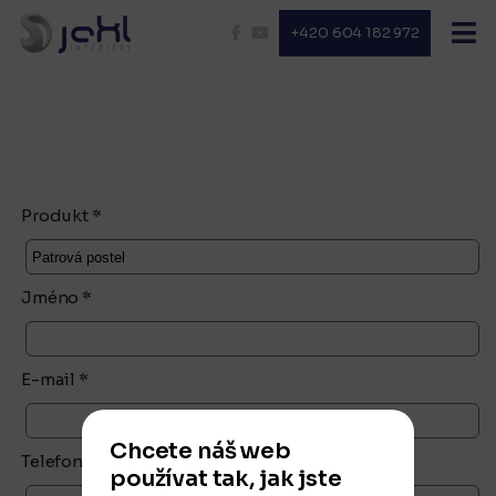
+420 604 182 972
Produkt *
Jméno *
E-mail *
Chcete náš web
Telefon
používat tak, jak jste