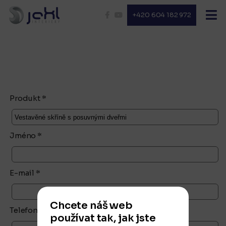
+420 604 182 972
Produkt *
Jméno *
E-mail *
Chcete náš web
Telefon
používat tak, jak jste