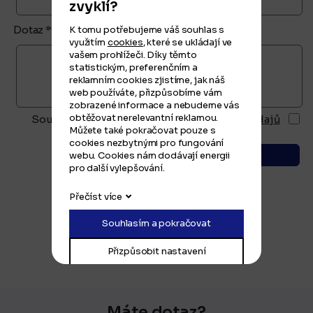
zvyklí?
Dotaz *
K tomu potřebujeme váš souhlas s
využitím
cookies
, které se ukládají ve
vašem prohlížeči. Díky těmto
statistickým, preferenčním a
reklamním cookies zjistíme, jak náš
web používáte, přizpůsobíme vám
zobrazené informace a nebudeme vás
obtěžovat nerelevantní reklamou.
Souhlasím se zásadami ochrany
osobních údajů
Můžete také pokračovat pouze s
cookies nezbytnými pro fungování
webu. Cookies nám dodávají energii
odeslat
pro další vylepšování.
Přečíst více
Souhlasím a pokračovat
Přizpůsobit nastavení
Máte dotaz?