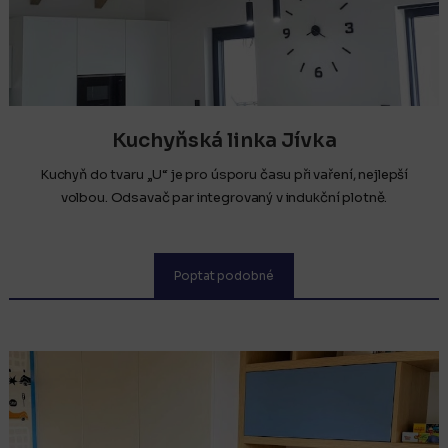
Kuchyňská linka Jívka
Kuchyň do tvaru „U“ je pro úsporu času při vaření, nejlepší
volbou. Odsavač par integrovaný v indukční plotně.
Poptat podobné