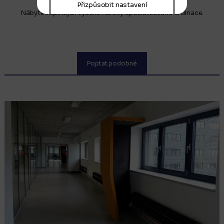
Přizpůsobit nastavení
Nábytek splňující vysoké nároky specializované ordinace.
Poptat podobné