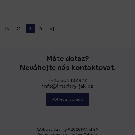
|<
2
3
4
>|
Máte dotaz?
Neváhejte nás kontaktovat.
+420 604 182 972
info@interiery-jakl.cz
Potřebuji poradit
Webové stránky ©2026 PANKREA
Provozováno na systému Estofan