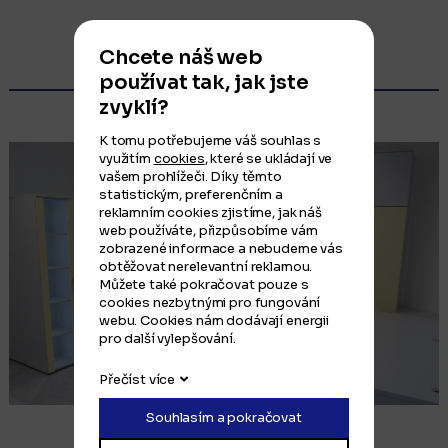
Chcete náš web
Poptat podobné
používat tak, jak jste
zvyklí?
K tomu potřebujeme váš souhlas s
využitím
cookies
, které se ukládají ve
vašem prohlížeči. Díky těmto
statistickým, preferenčním a
reklamním cookies zjistíme, jak náš
web používáte, přizpůsobíme vám
zobrazené informace a nebudeme vás
obtěžovat nerelevantní reklamou.
Můžete také pokračovat pouze s
cookies nezbytnými pro fungování
webu. Cookies nám dodávají energii
pro další vylepšování.
Přečíst více
Souhlasím a pokračovat
Ordinace odborného lékaře