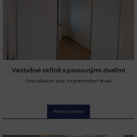
Vestvěné skříně s posuvnými dveřmi
Od podlahy po stop, od jedné stěny k druhé.
Poptat podobné