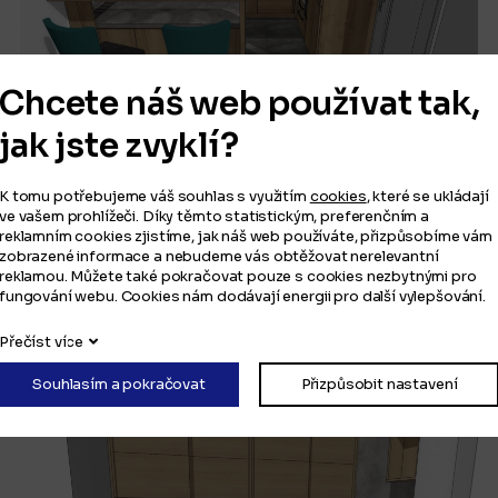
Chcete náš web používat tak,
jak jste zvyklí?
Paneláková kuchyň s barovým pultem
K tomu potřebujeme váš souhlas s využitím
cookies
, které se ukládají
I barový pult se dá zakomponovat do kuchyně v paneláku.
ve vašem prohlížeči. Díky těmto statistickým, preferenčním a
reklamním cookies zjistíme, jak náš web používáte, přizpůsobíme vám
zobrazené informace a nebudeme vás obtěžovat nerelevantní
reklamou. Můžete také pokračovat pouze s cookies nezbytnými pro
fungování webu. Cookies nám dodávají energii pro další vylepšování.
Poptat podobné
Přečíst více
Souhlasím a pokračovat
Přizpůsobit nastavení