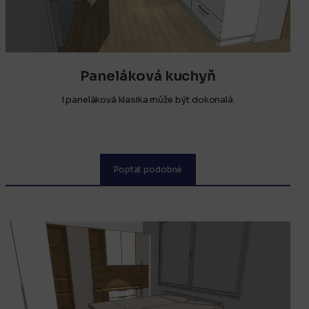
Paneláková kuchyň
I paneláková klasika může být dokonalá.
Poptat podobné