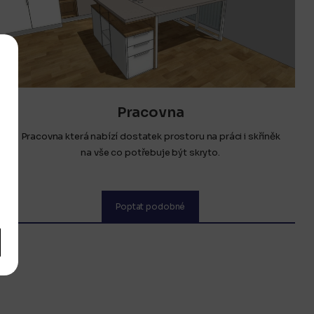
Pracovna
Pracovna která nabízí dostatek prostoru na práci i skříněk
na vše co potřebuje být skryto.
Poptat podobné