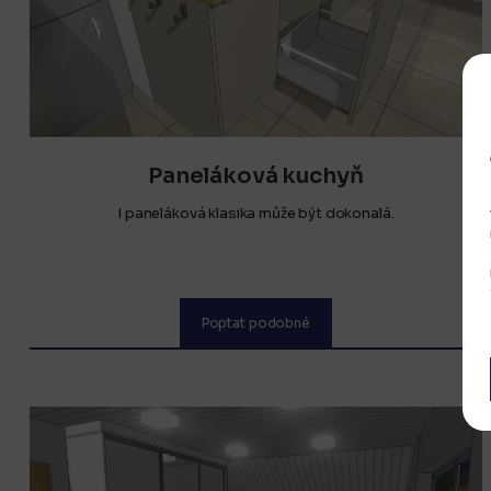
Paneláková kuchyň
I paneláková klasika může být dokonalá.
Poptat podobné