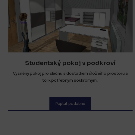
Studentský pokoj v podkroví
Vysněný pokoj pro slečnu s dostatkem úložného prostoru a
tolik potřebným soukromým .
Poptat podobné