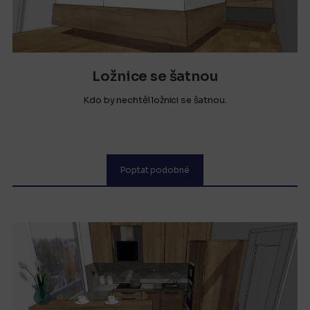
Ložnice se šatnou
Kdo by nechtěl ložnici se šatnou.
Poptat podobné