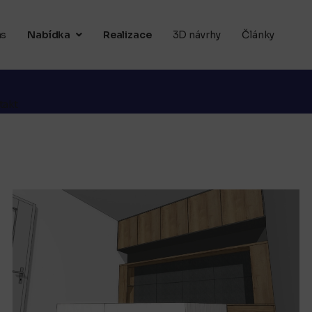
ás
Nabídka
Realizace
3D návrhy
Články
takt