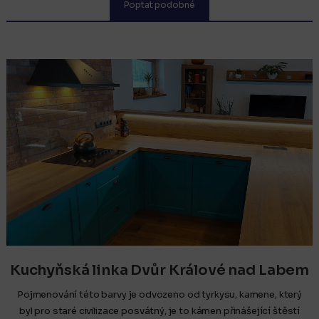
Poptat podobné
Kuchyňská linka Dvůr Králové nad Labem
Pojmenování této barvy je odvozeno od tyrkysu, kamene, který
byl pro staré civilizace posvátný, je to kámen přinášející štěstí