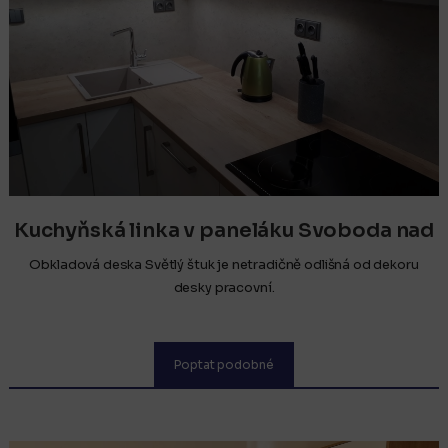
Kuchyňská linka v paneláku Svoboda nad
Úpou
Obkladová deska Světlý štuk je netradičně odlišná od dekoru
desky pracovní.
Poptat podobné