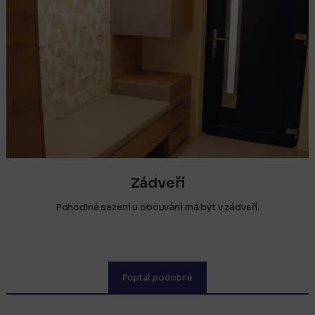
Zádveří
Pohodlné sezení u obouvání má být v zádveří.
Poptat podobné