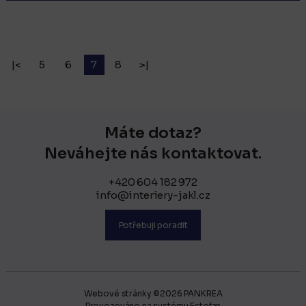
|<
5
6
7
8
>|
Máte dotaz?
Neváhejte nás kontaktovat.
+420 604 182 972
info@interiery-jakl.cz
Potřebuji poradit
Webové stránky ©2026 PANKREA
Provozováno na systému Estofan