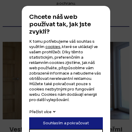
a ochranu.
Chcete náš web
Poptat podobné
používat tak, jak jste
zvyklí?
K tomu potřebujeme váš souhlas s
využitím
cookies
, které se ukládají ve
vašem prohlížeči. Díky těmto
statistickým, preferenčním a
reklamním cookies zjistíme, jak náš
web používáte, přizpůsobíme vám
zobrazené informace a nebudeme vás
obtěžovat nerelevantní reklamou.
Můžete také pokračovat pouze s
cookies nezbytnými pro fungování
webu. Cookies nám dodávají energii
pro další vylepšování.
Přečíst více
Souhlasím a pokračovat
Vestavěné skříně s posuvnými dveřmi