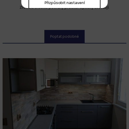
Přizpůsobit nastavení
Zrcadla a lesklé povrchy prostor opticky zvětšují.
Poptat podobné