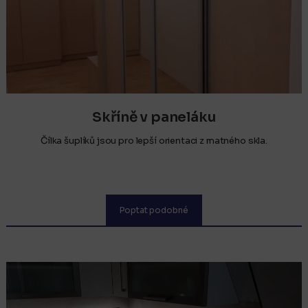
Skříně v paneláku
Čílka šuplíků jsou pro lepší orientaci z matného skla.
Poptat podobné